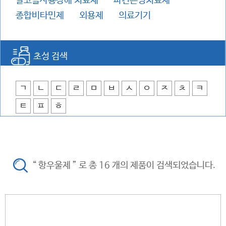
알코올사용장애 치료제
파킨슨병치료제
종합비타민제
외용제
의료기기
초성 검색
ㄱ
ㄴ
ㄷ
ㄹ
ㅁ
ㅂ
ㅅ
ㅇ
ㅈ
ㅊ
ㅋ
ㅌ
ㅍ
ㅎ
“ 항우울제 ” 로 총 16 개의 제품이 검색되었습니다.