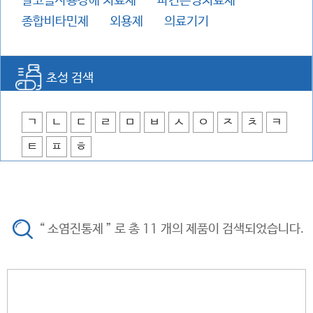
알코올사용장애 치료제
파킨슨병치료제
종합비타민제
외용제
의료기기
초성 검색
ㄱ
ㄴ
ㄷ
ㄹ
ㅁ
ㅂ
ㅅ
ㅇ
ㅈ
ㅊ
ㅋ
ㅌ
ㅍ
ㅎ
“ 소염진통제 ” 로 총 11 개의 제품이 검색되었습니다.