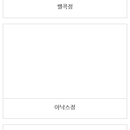
쎌콕정
아낙스정