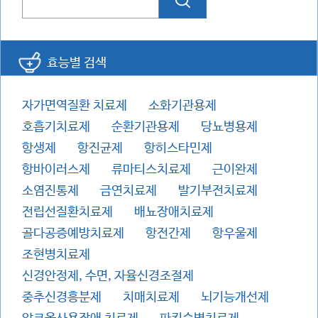
효능별 검색
자가면역질환 치료제
소화기관용제
호흡기치료제
순환기관용제
당뇨병용제
항생제
항진균제
항히스타민제
항바이러스제
류마티스치료제
근이완제
소염진통제
금연치료제
발기부전치료제
전립선질환치료제
배뇨장애치료제
골다공증예방치료제
항전간제
항우울제
조현병치료제
신경안정제, 수면, 자율신경조절제
중추신경흥분제
치매치료제
뇌기능개선제