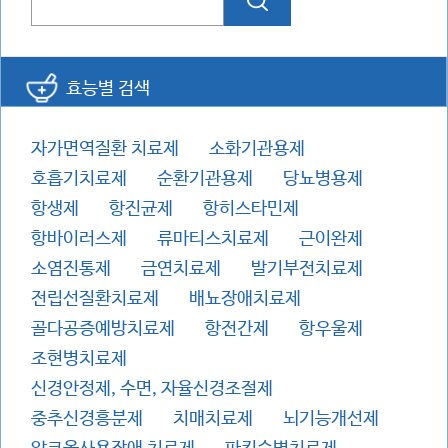
효능별 검색
자가면역질환 치료제
소화기관용제
호흡기치료제
순환기관용제
당뇨병용제
항생제
항진균제
항히스타민제
항바이러스제
류마티스치료제
근이완제
소염진통제
금연치료제
발기부전치료제
전립선질환치료제
배뇨장애치료제
골다공증예방치료제
항전간제
항우울제
조현병치료제
신경안정제, 수면, 자율신경조절제
중추신경흥분제
치매치료제
뇌기능개선제