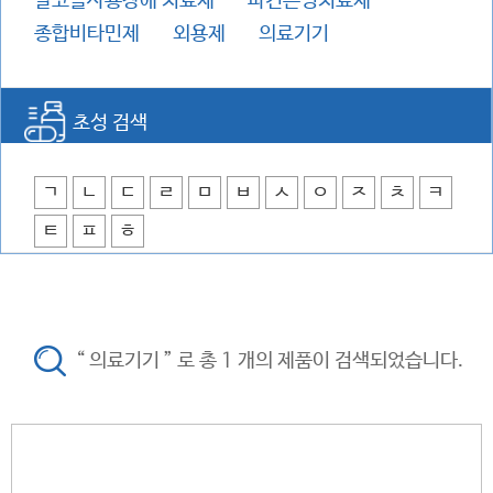
알코올사용장애 치료제
파킨슨병치료제
종합비타민제
외용제
의료기기
초성 검색
ㄱ
ㄴ
ㄷ
ㄹ
ㅁ
ㅂ
ㅅ
ㅇ
ㅈ
ㅊ
ㅋ
ㅌ
ㅍ
ㅎ
“ 의료기기 ” 로 총 1 개의 제품이 검색되었습니다.