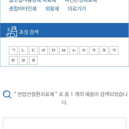
알코올사용장애 치료제
파킨슨병치료제
종합비타민제
외용제
의료기기
초성 검색
ㄱ
ㄴ
ㄷ
ㄹ
ㅁ
ㅂ
ㅅ
ㅇ
ㅈ
ㅊ
ㅋ
ㅌ
ㅍ
ㅎ
“ 전립선질환치료제 ” 로 총 1 개의 제품이 검색되었습니
다.