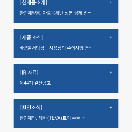
[신제품소개]
+
환인제약㈜, 아토목세틴 성분 정제 전…
[제품 소식]
+
바렙톨서방정 - 사용상의 주의사항 변…
[IR 자료]
+
제44기 결산공고
[환인소식]
+
환인제약, 테바(TEVA)로의 수출 …