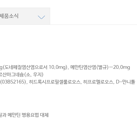
제품소식
g(도네페질염산염으로서 10.0mg), 메만틴염산염(별규)…20.0mg
아르산마그네슘(소, 우지)
03B52165), 히드록시프로필셀룰로오스, 히프로멜로오스, D-만니톨
질과 메만틴 병용요법 대체