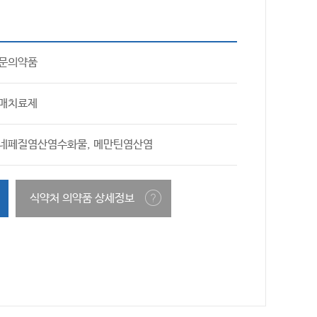
문의약품
매치료제
네페질염산염수화물, 메만틴염산염
식약처 의약품 상세정보