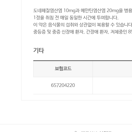
도네페질염산염 10mg과 메만틴염산염 20mg을 병용
1정을 취침 전 매일 동일한 시간에 투여합니다.
이 약은 음식물의 섭취와 상관없이 복용할 수 있습니다
중등증 및 중증 신장애 환자, 간장애 환자, 저체중인 
기타
보험코드
657204220