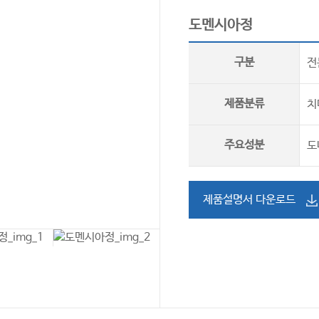
도멘시아정
구분
전
제품분류
치
주요성분
도
제품설명서 다운로드