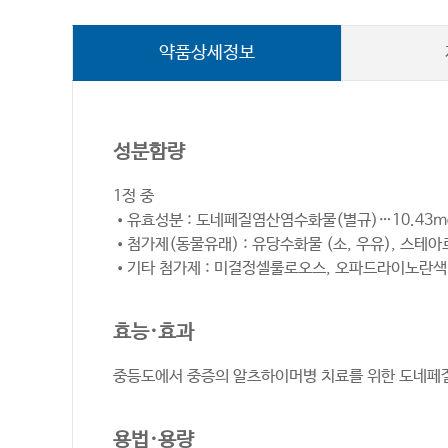
약품상세정보
성분함량
1정 중
•유효성분 : 도네페질염산염수화물(별규)…10.43m
•첨가제(동물유래) : 유당수화물 (소, 우유), 스테
•기타 첨가제 : 미결정셀룰로오스, 오파드라이노란색(
효능·효과
중등도에서 중증의 알츠하이머병 치료를 위한 도네페
용법·용량