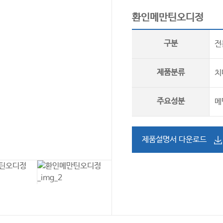
환인메만틴오디정
구분
전
제품분류
치
주요성분
메
제품설명서 다운로드