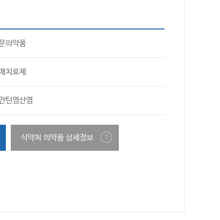
문의약품
매치료제
만틴염산염
식약처 의약품 상세정보