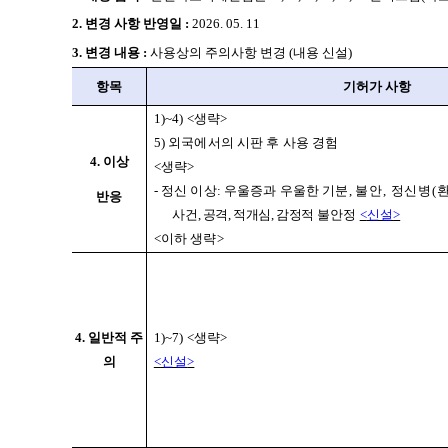
2.
변경 사항 반영일 :
2026. 05. 11
3. 변경 내용 :
사용상의 주의사항 변경 (내용 신설)
항목
기허가 사항
1)~4) <
생략
>
5)
외국에서의 시판 후 사용 경험
4.
이상
<
생략
>
-
정신 이상
:
우울증과 우울한 기분
,
불안
,
정신병
(
반응
사건
,
공격
,
적개심
,
감정적
불안정
<
신설
>
<
이하 생략
>
4.
일반적 주
1)~7) <
생략
>
의
<
신설
>