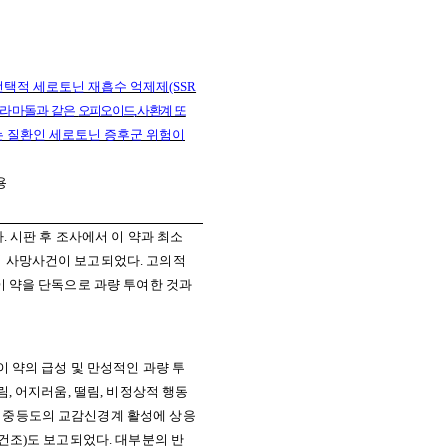
선택적 세로토닌 재흡수 억제제
(SSR
라마돌과 같은
오피오이드
,
사환계 또
는 질환인 세로토닌 증후군 위험이
용
다
.
시판 후 조사에서 이 약과 최소
여 사망사건이 보고되었다
.
고의적
이 약을 단독으로 과량 투여한 것과
이 약의 급성 및 만성적인 과량 투
림
,
어지러움
,
떨림
,
비정상적 행동
 중등도의 교감신경계 활성에 상응
건조
)
도 보고되었다
.
대부분의 반