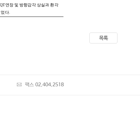
QT
연장 및 방향감각 상실과 환각
되었다
.
목록
팩스
02.404.2518