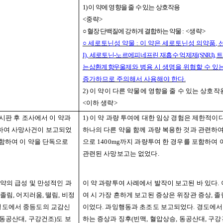
1)
이 약에 영향을 줄 수 있는 상호작용
<
중략
>
○
혈장 단백질에 강하게 결합하는 약물
:
<
생략
>
○
세로토닌성 약물
:
이 약은 세로토닌성 의약품
,
I),
세로토닌
-
노르에피네프린 재흡수 억제제
(SNRI),
트
는 삼환계 항우울
제와 병용 시 생명을 위협할 수 있
증가하므로 주의해서 사용해야 한다
.
2)
이 약이 다른 약물에 영향을 줄 수 있는 상호작
<
이하 생략
>
시판 후 조사에서 이 약과
1)
이 약 과량 투여에 대한 임상 경험은 제한적이
련하여 사망사건이 보고되었
하나의 다른 약을 함께 과량 복용한 것과 관련하
함하여 이 약을 단독으로
으로
1400mg
까지 과량투여 한 경우를 포함하여 
관련된 사망보고는 없었다
.
 약의 급성 및 만성적인 과
이 약 과량투여 사례에서 발작이 보고된 바 있다
.
졸림
,
어지러움
,
떨림
,
비정
여 시 가장 흔하게 보고된 증상은 위장관 증상
,
졸
경도에서 중등도의 교감신
이었다
.
과잉행동과 초조도 보고되었다
.
경도에서
동공산대
,
구강건조
)
도 보
하는 증상과 징후
(
빈맥
,
혈압상승
,
동공산대
,
구강