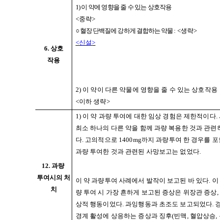
1)
이 약에 영향을 줄 수 있는 상호작용
<
중략
>
○
혈장 단백질에 강하게 결합하는 약물
:
<
생략
>
<
신설
>
6.
상호
작용
2)
이 약이 다른 약물에 영향을 줄 수 있는 상호작용
<
이하 생략
>
1)
이 약 과량 투여에 대한 임상 경험은 제한적이다
.
최소 하나의 다른 약을 함께 과량 복용한 것과 관
다
.
고의적으로
1400mg
까지 과량투여 한 경우를 포
과량 투여한 것과 관련된 사망보고는 없었다
.
12.
과량
투여시의 처
이 약 과량투여 사례에서 발작이 보고된 바 있다
.
이
치
량 투여 시 가장 흔하게 보고된 증상은 위장관 증상
,
상적 행동이었다
.
과잉행동과 초조도 보고되었다
.
경계 활성에 상응하는 증상과 징후
(
빈맥
,
혈압상승
,