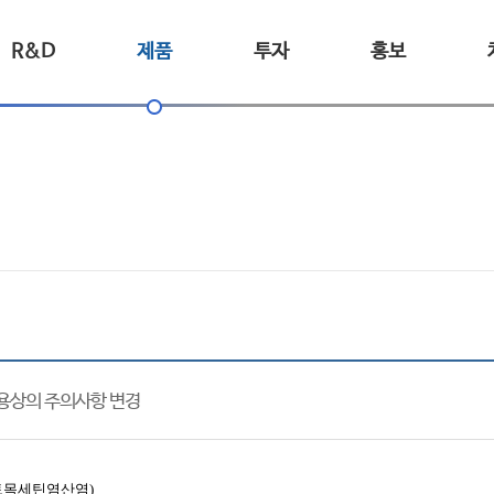
R&D
제품
투자
홍보
 사용상의 주의사항 변경
토목세틴염산염)