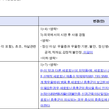
변경
(
안
)
1)~4) <
생략
>
5)
외국에서의 시판 후 사용 경험
<
생략
>
환각 포함
),
초조
,
자살관련
-
정신 이상
:
우울증과 우울한 기분
,
불안
,
정신병
공격
,
적개심
,
감정적
불안정
,
이갈이
<
이하 생략
>
1)~7) <
생략
>
8)
이 약
과 다른 세로토닌성 의약품
(
예
:
세로토닌
-
I],
선택적 세로토닌 재흡수 억제제
[SSRI],
기타
SNRI,
계 항우울제
)
의 병용 후 세로토닌
증후군이 보고된 
이
필요한
경우
,
세로토닌 증후군의 증상을
즉시 인지
는 정신 상태 변화
,
자율신경
불안증
,
신
경 근육 이상 및
/
또는
로토닌 증후군이 의심되는 경우 증상의 중증도에
야 한다
.