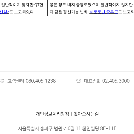
며 일반적이지 않지만
QT
연
응은 경도 내지 중등도였으며 일반적이지 않지만
신설
>
도 보고되었다
.
과 같은 정신기능 변화
,
세로토닌 증후군
도 보고
고객센터
080.405.1238
대표전화
02.405.3000
개인정보처리방침
|
찾아오시는길
서울특별시 송파구 법원로 6길 11 환인빌딩 8F-11F