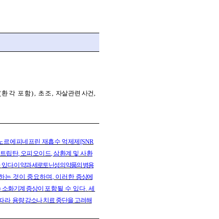
(
환각 포함
),
초조
,
자살관련 사건
,
노르에
피네프린 재흡수 억제제
[SNR
트립탄
,
오피오이드
,
삼환계 및 사환
바
있다
.
이 약과 세로토닌성 의약품의 병용
하는 것이 중요하며
,
이러한
증상
에
 소화기계 증상이
포함될 수 있다
.
세
 따라
용량 감소나 치료 중단을 고려해