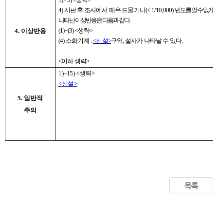
4)
시판 후 조사에서 매우 드물거나
(< 1/10,000)
빈도를 알 수 없게
나타난 이상반응은 다음과 같다
.
(1)~(3) <
생략
>
4. 이상반응
(4)
소화기계
:
<
신설
>
구역
,
설사가 나타날 수 있다
.
<
이하 생략
>
1)~15) <
생략
>
<
신설
>
5. 일반적
주의
목록