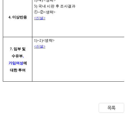
1)~4) <
생략
>
5)
국내 시판 후 조사결과
①
~
②
<
생략
>
4. 이상반응
<
신설
>
1)~2)<
생략
>
<
신설
>
7.
임부 및
수유부
,
가임여성
에
대한 투여
목록