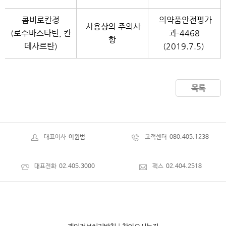
콤비로칸정
의약품안전평가
사용상의 주의사
(로수바스타틴, 칸
과-4468
항
데사르탄)
(2019.7.5)
목록
대표이사
이원범
고객센터
080.405.1238
대표전화
02.405.3000
팩스
02.404.2518