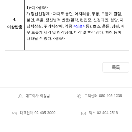
1)~2) <생략>
1
3) 정신신경계 : 때때로 불면, 어지러움, 두통, 드물게 떨림,
3
4.
불안, 우울, 정신병적 반응(환각, 편집증, 신경과민, 섬망, 지
불
남력상실, 주의력장애, 악몽
<신설>
등), 초조, 혼돈, 경련, 매
이상반응
우 드물게 시각 및 청각장애, 미각 및 후각 장애, 환청 등이
혼
나타날 수 있다. <생략>
애
목록
대표이사
이원범
고객센터
080.405.1238
대표전화
02.405.3000
팩스
02.404.2518