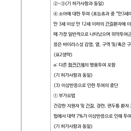
②~③<기 허가사항과 동일>
④ 소아에 대한 투여 (효능효과 중 “만3세
만 3세 이상 만 12세 이하의
간질
환자에 이
때 가장 일반적으로 나타났으며 위약투여군
응은 바이러스성 감염, 열, 구역 및/혹은 
<표2생략>
a: 다른
항전간제
의 병용투여 포함
<기 허가사항과 동일>
(3) 이상반응으로 인한 투여의 중단
① 부가요법
건강한 지원자 및
간질
, 경련, 편두통 환자
험에서 대략 7%가 이상반응으로 인해 투
<기 허가사항과 동일>