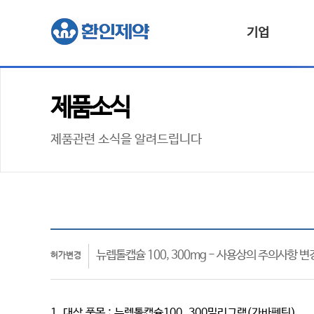
기업
제품소식
제품관련 소식을 알려드립니다
뉴렙톨캡슐 100, 300mg - 사용상의 주의사항 변
허가변경
1. 대상 품목 : 뉴렙톨캡슐100, 300밀리그램(가바펜틴)