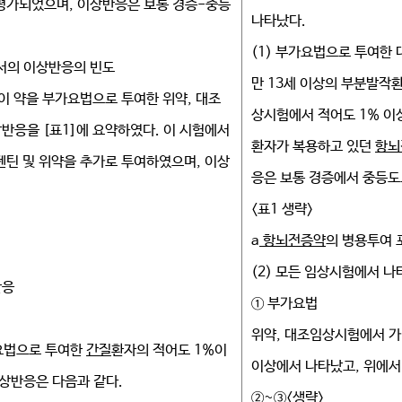
평가되었으며, 이상반응은 보통 경증-중등
나타났다.
(1) 부가요법으로 투여한
서의 이상반응의 빈도
만 13세 이상의 부분발작
이 약을 부가요법으로 투여한 위약, 대조
상시험에서 적어도 1% 이
반응을 [표1]에 요약하였다. 이 시험에서
환자가 복용하고 있던
항뇌
펜틴 및 위약을 추가로 투여하였으며, 이상
응은 보통 경증에서 중등도
<표1 생략>
a
항뇌전증약
의 병용투여 
(2) 모든 임상시험에서 
반응
① 부가요법
위약, 대조임상시험에서 
요법으로 투여한
간질
환자의 적어도 1%이
이상에서 나타났고, 위에서
상반응은 다음과 같다.
②~③<생략>