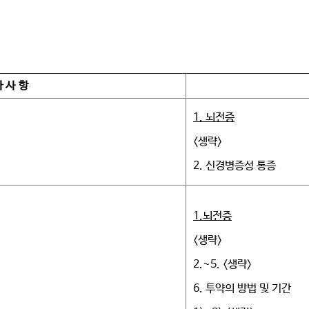
가 사 항
1.
뇌전증
<생략>
2. 신경병증성 통증
1.
뇌전증
<생략>
2.~5. <생략>
6. 투약의 방법 및 기간