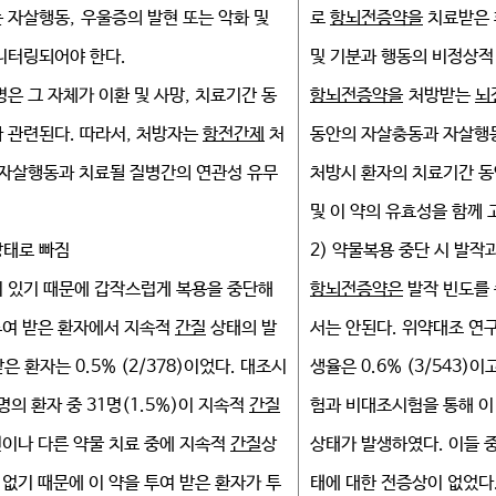
 자살행동, 우울증의 발현 또는 악화 및
로
항뇌전증약을
치료받은 
니터링되어야 한다.
및 기분과 행동의 비정상적
병은 그 자체가 이환 및 사망, 치료기간 동
항뇌전증약을
처방받는
뇌
 관련된다. 따라서, 처방자는
항전간제
처
동안의 자살충동과 자살행동
 자살행동과 치료될 질병간의 연관성 유무
처방시 환자의 치료기간 동
및 이 약의 유효성을 함께 
태로 빠짐
2) 약물복용 중단 시 발작
 있기 때문에 갑작스럽게 복용을 중단해
항뇌전증약은
발작 빈도를 
투여 받은 환자에서 지속적
간질
상태의 발
서는 안된다. 위약대조 연
받은 환자는 0.5% (2/378)이었다. 대조시
생율은 0.6% (3/543)
명의 환자 중 31명(1.5%)이 지속적
간질
험과 비대조시험을 통해 이 약
전이나 다른 약물 치료 중에 지속적
간질
상
상태가 발생하였다. 이들 
 없기 때문에 이 약을 투여 받은 환자가 투
태에 대한 전증상이 없었다.