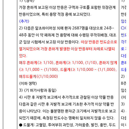
1) <생략>
1) 
가장 흔하게 보고된 이상 반응은 구역과 구토를 포함한 위장관계
가장
반응이었으며, 특히 용량 적정 중에 보고되었다.
반응
<추가>
임상
2) 다음은 알츠하이머성 치매 환자 2687명을 대상으로 24주-
C)
48주 동안 이 약 패취제 전 용량에 대해 수행된 무작위배정, 대조
빈도
군 임상 시험에서 보고된 이상 반응이다.
이상 반응은 빈도순으로
각각
열거되었으며 가장 흔하게 발생한 이상 반응부터 차례로 나열되
로 
었다.
다음 
매우 흔하게(≥ 1/10), 흔하게(≥ 1/100, <1/10), 흔하지 않게
흔하게
(≥ 1/1,000 ~ <1/100), 드물게(≥ 1/10,000 ~ <1/1,000),
드물게
매우드물게(<1/10,000)
2) 
<이하 생략>
8주 
3) <기 허가사항과 동일>
임상
4) 시판 후 자발적 보고에서 추가적으로 관찰된 이상 약물 반응
<이하
다음과 같은 시판 후 자발적 보고에 기초한 추가적 이상 약물 반
3) 
응이 나타났다. 이는 불분명한 환자군 크기에서 자발적으로 보고
4)
되었기 때문에, 측정된 빈도수는 명확히 일치하지 않을 수 있다.
다음
● 드물게: 고혈압, 투여부위 과민성, 가려움증, 발진, 홍반, 두드
이 