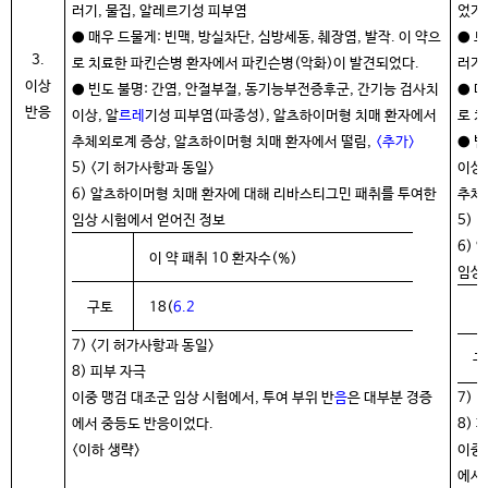
러기, 물집, 알레르기성 피부염
었기
● 매우 드물게: 빈맥, 방실차단, 심방세동, 췌장염, 발작. 이 약으
● 드
3.
로 치료한 파킨슨병 환자에서 파킨슨병(악화)이 발견되었다.
러기
이상
● 빈도 불명: 간염, 안절부절, 동기능부전증후군, 간기능 검사치
● 매
반응
이상, 알
르레
기성 피부염(파종성), 알츠하이머형 치매 환자에서
로 
추체외로계 증상, 알츠하이머형 치매 환자에서 떨림,
<추가>
● 
5) <기 허가사항과 동일>
이상,
6) 알츠하이머형 치매 환자에 대해 리바스티그민 패취를 투여한
추체
임상 시험에서 얻어진 정보
5) 
6)
이 약 패취 10 환자수(%)
임상
구토
18(
6.2
7) <기 허가사항과 동일>
구
8) 피부 자극
이중 맹검 대조군 임상 시험에서, 투여 부위 반
음
은 대부분 경증
7) 
에서 중등도 반응이었다.
8) 
<이하 생략>
이중 
에서