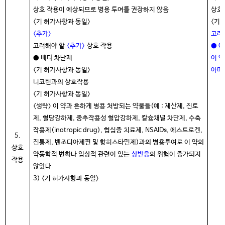
상호 작용이 예상되므로 병용 투여를 권장하지 않음
상호
<기 허가사항과 동일>
<기
<추가
>
고려
고려해야 할
<추가
>
상호 작용
● 
● 베타 차단제
이 
<기 허가사항과 동일>
아미
니코틴과의 상호작용
<기 허가사항과 동일>
<생략> 이 약과 흔하게 병용 처방되는 약물들(예 : 제산제, 진토
제, 혈당강하제, 중추작용성 혈압강하제, 칼슘채널 차단제, 수축
작용제(inotropic drug), 협심증 치료제, NSAIDs, 에스트로겐,
5.
진통제, 벤조디아제핀 및 항히스타민제)과의 병용투여로 이 약의
상호
약동학적 변화나 임상적 관련이 있는
상반응
의 위험이 증가되지
작용
않았다.
3) <기 허가사항과 동일>