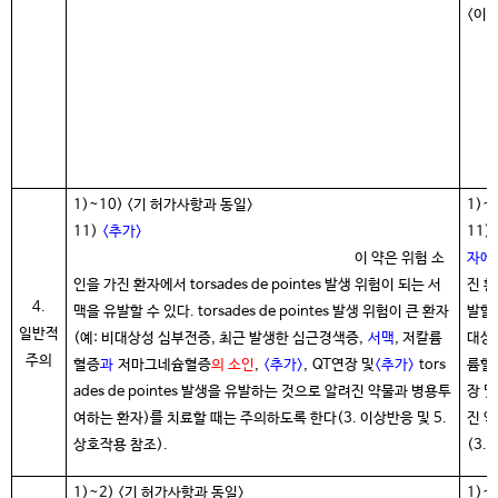
<이하
1)~10) <기 허가사항과 동일>
1)~
11)
<추가
>
11)
이 약은 위험 소
자에
인을 가진 환자에서 torsades de pointes 발생 위험이 되는 서
진 환
4.
맥을 유발할 수 있다. torsades de pointes 발생 위험이 큰 환자
발할 
일반적
(예: 비대상성 심부전증, 최근 발생한 심근경색증,
서맥
, 저칼륨
대상
주의
혈증
과
저마그네슘혈증
의 소인
,
<추가
>
,
QT연장 및
<추가
>
tors
륨혈
ades de pointes 발생을 유발하는 것으로 알려진 약물과 병용투
장 및
여하는 환자)를 치료할 때는 주의하도록 한다(3. 이상반응 및 5.
진 
상호작용 참조).
(3.
1)~2) <기 허가사항과 동일>
1)~