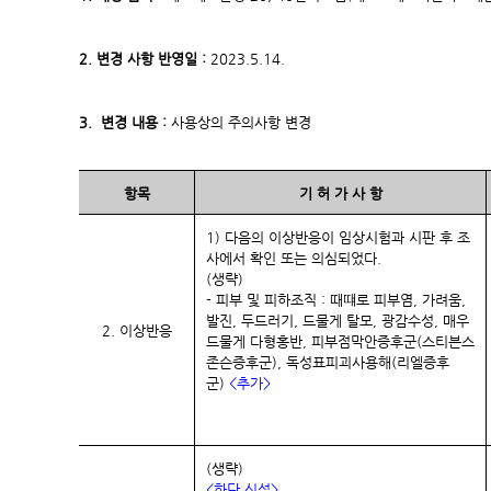
2. 변경 사항 반영일 :
2023.5.14.
3. 변경 내용 :
사용상의 주의사항 변경
항목
기 허 가 사 항
1) 다음의 이상반응이 임상시험과 시판 후 조
사에서 확인 또는 의심되었다.
(생략)
- 피부 및 피하조직 : 때떄로 피부염, 가려움,
발진, 두드러기, 드물게 탈모, 광감수성, 매우
2. 이상반응
드물게 다형홍반, 피부점막안증후군(스티븐스
존슨증후군), 독성표피괴사용해(리엘증후
군)
<
추가>
(생략)
<하단 신설>