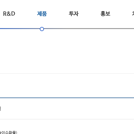
R&D
제품
투자
홍보
경
슘이수화물)