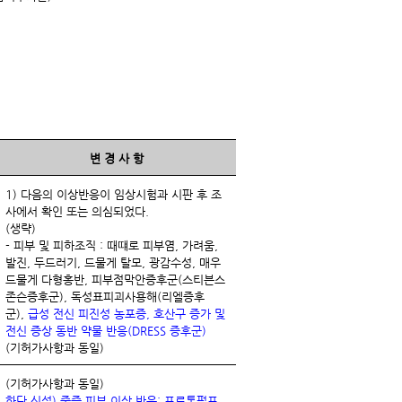
변 경 사 항
1) 다음의 이상반응이 임상시험과 시판 후 조
사에서 확인 또는 의심되었다.
(생략)
- 피부 및 피하조직 : 때떄로 피부염, 가려움,
발진, 두드러기, 드물게 탈모, 광감수성, 매우
드물게 다형홍반, 피부점막안증후군(스티븐스
존슨증후군), 독성표피괴사용해(리엘증후
군),
급성 전신 피진성 농포증, 호산구 증가 및
전신 증상 동반 약물 반응(DRESS 증후군)
(기허가사항과 동일)
(기허가사항과 동일)
하단 신설) 중증 피부 이상 반응: 프로톤펌프