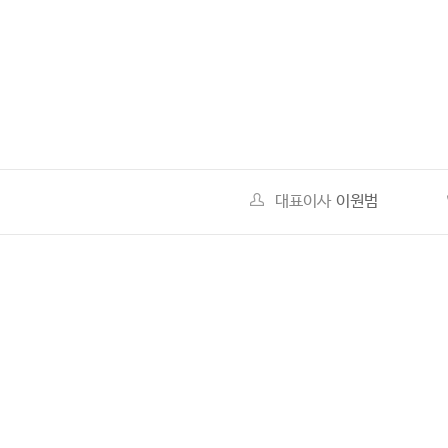
다음
맨끝
대표이사
이원범