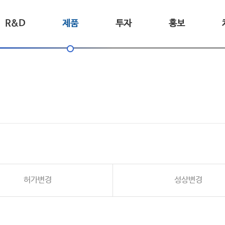
R&D
제품
투자
홍보
허가변경
성상변경