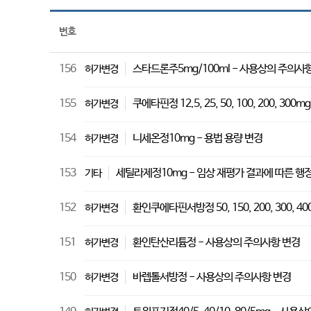
번호
156
스타드론주5mg/100ml - 사용상의 주의사
허가변경
155
쿠에타핀정 12.5, 25, 50, 100, 200, 3
허가변경
154
니세온정10mg - 용법 용량 변경
허가변경
153
세틸라제정10mg - 임상 재평가 결과에 따른 행
기타
152
환인쿠에타핀서방정 50, 150, 200, 300, 
허가변경
151
환인탄산리튬정 - 사용상의 주의사항 변경
허가변경
150
바렙톨서방정 - 사용상의 주의사항 변경
허가변경