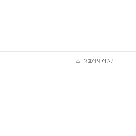
다음
맨끝
대표이사
이원범