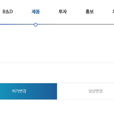
R&D
제품
투자
홍보
허가변경
성상변경