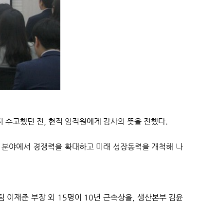
 수고했던 전
,
현직 임직원에게 감사의 뜻을 전했다
.
S
분야에서 경쟁력을 확대하고 미래 성장동력을 개척해 나
팀 이재준 부장 외
15
명이
10
년 근속상을
,
생산본부 김윤