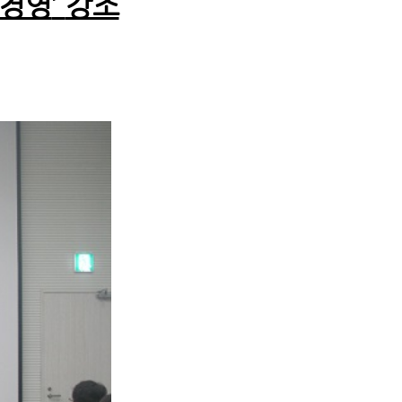
 경영
’
강조