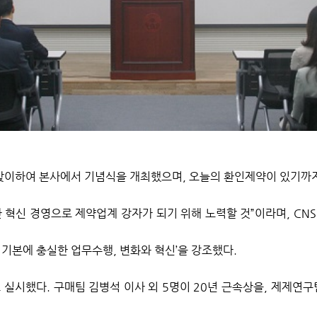
맞이하여 본사에서 기념식을 개최했으며
,
오늘의 환인제약이 있기까지
 혁신 경영으로 제약업계 강자가 되기 위해 노력할 것
”
이라며
, CN
,
기본에 충실한 업무수행
,
변화와 혁신’을 강조했다
.
도 실시했다
.
구매팀 김병석 이사 외
5
명이
20
년 근속상을
,
제제연구