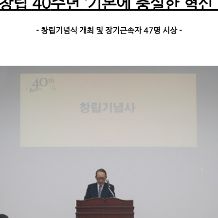
 창립
40
주년
‘
기본에 충실한 혁신
- ​
창립기념식 개최 및 장기근속자
47
명 시상
-