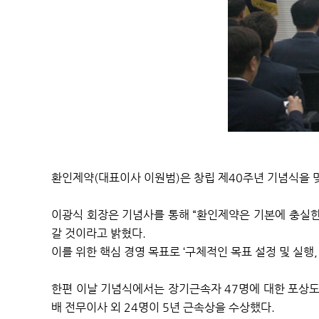
환인제약
(
대표이사 이원범
)
은 창립 제
40
주년 기념식을 
이광식 회장은 기념사를 통해
“
환인제약은 기본에 충실한
갈 것이라고 밝혔다
.
이를 위한 핵심 경영 목표로 ‘구체적인 목표 설정 및 실행
한편 이날 기념식에서는 장기근속자
47
명에 대한 포상
배 전무이사 외
24
명이
5
년 근속상을 수상했다
.