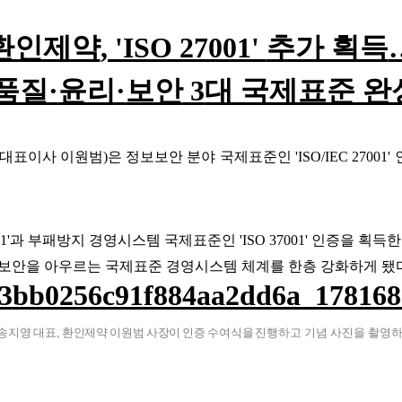
환인제약
, 'ISO 27001'
추가 획득
품질
·
윤리
·
보안
3
대 국제표준 완
대표이사 이원범
)
은 정보보안 분야 국제표준인 '
ISO/IEC 27001'
1'
과 부패방지 경영시스템 국제표준인
'ISO 37001'
인증을 획득한
보안을 아우르는 국제표준 경영시스템 체계를 한층 강화하게 됐다
송지영
대표
,
환인제약
이원범
사장이
인증
수여식을
진행하고
기념 사진을 촬영하