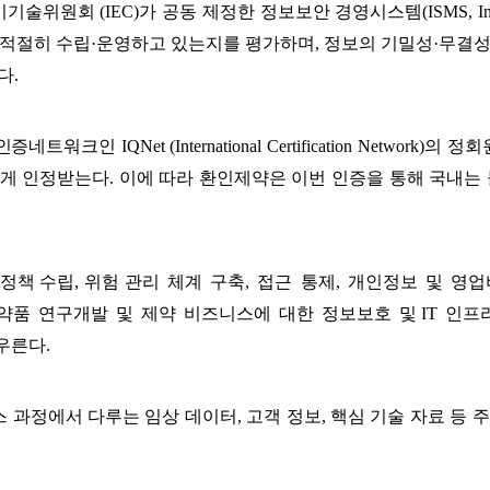
기기술위원회
(IEC)
가 공동 제정한 정보보안 경영시스템
(ISMS, I
 적절히 수립
·
운영하고 있는지를 평가하며
,
정보의 기밀성
·
무결
다
.
인증네트워크인
IQNet (International Certification Network)
의 정회
하게 인정받는다
.
이에 따라 환인제약은 이번 인증을 통해 국내는
 정책 수립
,
위험 관리
체계
구축
,
접근
통제
,
개인정보
및
영업
약품
연구개발
및
제약
비즈니스에
대한
정보보호
및
IT
인프
우른다
.
스 과정에서 다루는 임상 데이터
,
고객 정보
,
핵심 기술 자료 등 