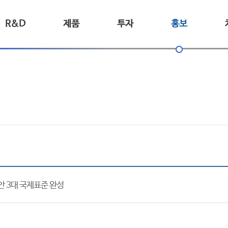
R&D
제품
투자
홍보
보안 3대 국제표준 완성