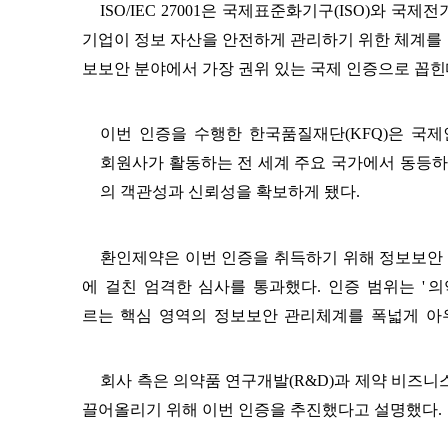
ISO/IEC 27001
은 국제표준화기구
(ISO)
와 국제전
기업이 정보 자산을 안전하게 관리하기 위한 체계를
보보안 분야에서 가장 권위 있는 국제 인증으로 꼽
힌
이번
인증을
수행한
한국품질재단
(KFQ)
은
국제
회원사가 활동하는 전 세계 주요 국가에서 동등
의 객관성과 신뢰성을 확보하게 됐다
.
환인제약은 이번 인증을 취득하기 위해 정보보안
에
걸친
엄격한
심사를
통과했다
.
인증
범위는
'
의
르는
핵심
영역의
정보보안
관리체계를
폭넓게
아
회사 측은 의약품 연구개발
(R&D)
과 제약 비즈니
끌어올리기 위해 이번 인증을 추진했다고 설명했다
.