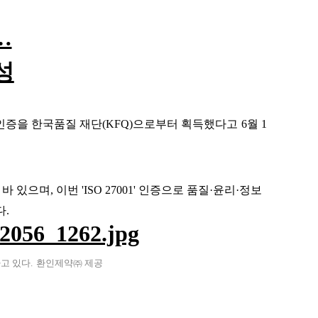
…
성
인증을 한국품질 재단
(KFQ)
으로부터 획득했다고
6
월
1
 바 있으며
,
이번
'ISO 27001'
인증으로 품질
·
윤리
·
정보
.
고 있다
.
환인제약㈜ 제공