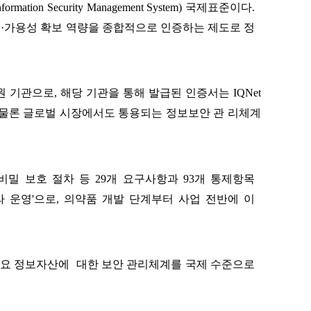
nformation Security Management System)
국제표준이다
.
성
·
가용성 확보 역량을 종합적으로 인증하는 제도로 정
원 기관으로
,
해당 기관을 통해 발급된 인증서는
IQNet
 물론 글로벌 시장에서도 통용되는 정보보안 관 리체계
비밀
보호
절차
등
29
개
요구사항과
93
개
통제항목
라
운영'으로
,
의약품
개발
단계부터
사업
전반에
이
주요 정보자산에
대한 보안 관리체계를 국제 수준으로