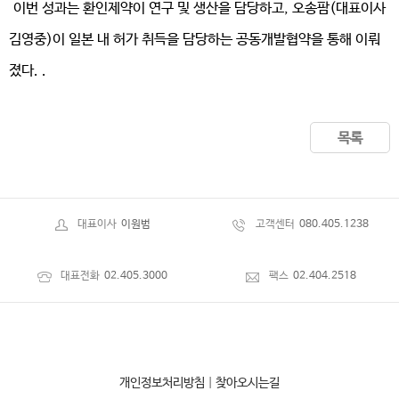
이번 성과는 환인제약이 연구 및 생산을 담당하고, 오송팜(대표이사
김영중)이 일본 내 허가 취득을 담당하는 공동개발협약을 통해 이뤄
졌다. .
목록
대표이사
이원범
고객센터
080.405.1238
대표전화
02.405.3000
팩스
02.404.2518
개인정보처리방침
|
찾아오시는길