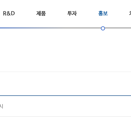
R&D
제품
투자
홍보
시