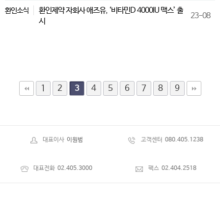
환인제약 자회사 애즈유, ‘비타민D 4000IU 맥스’ 출
환인소식
23-08
시
1
2
4
5
6
7
8
9
3
대표이사
이원범
고객센터
080.405.1238
대표전화
02.405.3000
팩스
02.404.2518