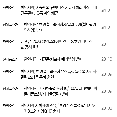
환인제약, 사노피와 류마티스 치료제 아라바정 국내
환인소식
24-01
단독판매, 유통 계약 체결
환인제약, 환인설트랄린정25밀리그램(설트랄린
신제품소개
24-01
염산염) 발매
애즈유, 2023 용인클레이배 전국 동호인 테니스대
환인소식
23-11
회 공식 후원
환인제약, 뇌전증 치료제 페라넬정 발매
23-10
신제품소개
환인제약, 환인설트랄린정 유전독성 불순물 저감화
환인소식
23-09
관련 조성물 특허 출원
환인제약, 포사린플러스정10/100밀리그램(다파
신제품소개
23-09
글리플로진/시타글립틴) 발매
환인제약 자회사 애즈유, ‘초임계 식물성 알티지 오
환인소식
23-08
메가3 코엔자임Q10’ 출시