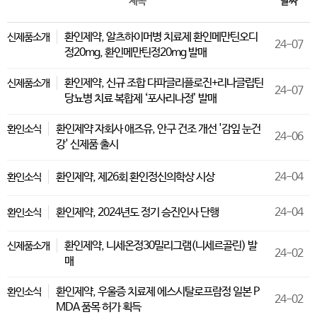
제목
날짜
환인제약, 알츠하이머병 치료제 환인메만틴오디
신제품소개
24-07
정20mg, 환인메만틴정20mg 발매
환인제약, 신규 조합 다파글리플로진+리나글립틴
신제품소개
24-07
당뇨병 치료 복합제 ‘포사리나정’ 발매
환인제약 자회사 애즈유, 안구 건조 개선 '감잎 눈건
환인소식
24-06
강' 신제품 출시
환인제약, 제26회 환인정신의학상 시상
24-04
환인소식
환인제약, 2024년도 정기 승진인사 단행
24-04
환인소식
환인제약, 니세온정30밀리그램(니세르골린) 발
신제품소개
24-02
매
환인제약, 우울증 치료제 에스시탈로프람정 일본 P
환인소식
24-02
MDA 품목 허가 획득