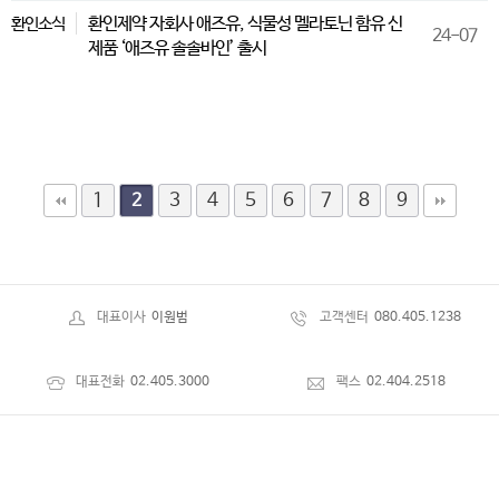
환인제약 자회사 애즈유, 식물성 멜라토닌 함유 신
환인소식
24-07
제품 ‘애즈유 솔솔바인’ 출시
1
3
4
5
6
7
8
9
2
대표이사
이원범
고객센터
080.405.1238
대표전화
02.405.3000
팩스
02.404.2518