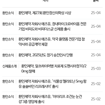
제목
날짜
환인제약, 제27회 환인정신의학상 시상
25-04
환인소식
환인제약 자회사 애즈유, 장내마이크로바이옴 전문
환인소식
25-04
기업 비피도와 비피더스균 신제품 출시
환인제약 자회사 애즈유, 약국 플랫폼 전문기업 참
환인소식
25-04
약사와 공급계약 체결
환인제약, 2025년도 정기 승진인사 단행
25-04
환인소식
환인제약, 알츠하이머병 치료제 도멘시아정10/2
신제품소개
25-03
0mg 발매
환인제약 자회사 애즈유, '식물성 멜라토닌 5mg 함
환인소식
25-02
유 솔솔바인 리프레시미' 출시
환인제약 자회사 애즈유, ‘아이리프 조건눈 눈건
환인소식
25-02
강’3종 영양제 출시