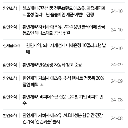
헬스케어 건강식품 전문브랜드 애즈유, 과즙세연과
환인소식
24-10
식물성 멜라토닌 솔솔바인 제품 이벤트 진행
환인제약 자회사 애즈유, 2024 용인 클레이배 전국
환인소식
24-10
동호인 테니스대회 공식 후원
환인제약, 뇌대사개선제 니세온정 10밀리그램 발
신제품소개
24-10
매
환인제약 안성공장 자동화 창고 준공
24-09
환인소식
환인제약 자회사 애즈유, 추석 행사로 전품목 20%
환인소식
24-09
할인 혜택
환인제약, 비피더스균 전문 글로벌 기업 비피도 인
환인소식
24-08
수
환인제약 자회사 애즈유, ALDH성분 함유 간 건강
환인소식
24-08
건기식 '간엔씨슬' 출시