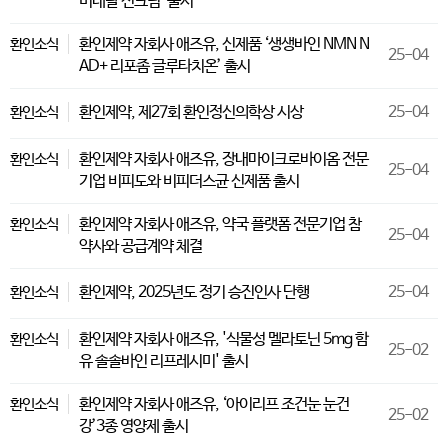
미네랄 선크림’ 출시
환인제약 자회사 애즈유, 신제품 ‘생생바인 NMN N
환인소식
25-04
AD+ 리포좀 글루타치온’ 출시
환인제약, 제27회 환인정신의학상 시상
25-04
환인소식
환인제약 자회사 애즈유, 장내마이크로바이옴 전문
환인소식
25-04
기업 비피도와 비피더스균 신제품 출시
환인제약 자회사 애즈유, 약국 플랫폼 전문기업 참
환인소식
25-04
약사와 공급계약 체결
환인제약, 2025년도 정기 승진인사 단행
25-04
환인소식
환인제약 자회사 애즈유, '식물성 멜라토닌 5mg 함
환인소식
25-02
유 솔솔바인 리프레시미' 출시
환인제약 자회사 애즈유, ‘아이리프 조건눈 눈건
환인소식
25-02
강’3종 영양제 출시