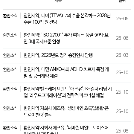
제목
날짜
환인제약, 테바(TEVA)로의 수출 본격화… 2028년
환인소식
26-06
수출 100억 원 전망
환인제약, 'ISO 27001' 추가 획득… 품질·윤리·보
환인소식
26-06
안 3대 국제표준 완성
환인제약, 2026년도 정기 승진인사 단행
26-03
환인소식
환인제약, 대만 ANXO사와 ADHD 치료제 독점 개
환인소식
25-10
발 및 공급계약 체결
환인제약 헬스케어 브랜드 '애즈유', K-컬처 리딩 기
환인소식
25-10
업 '라우드코퍼레이션'과 전략적 파트너십 체결
환인제약 자회사 애즈유, '생생바인 초록입홍합 콘
환인소식
25-10
드로이친Q' 출시
환인제약 자회사 애즈유, ‘더마린 마일드 모이스처
환인소식
25-08