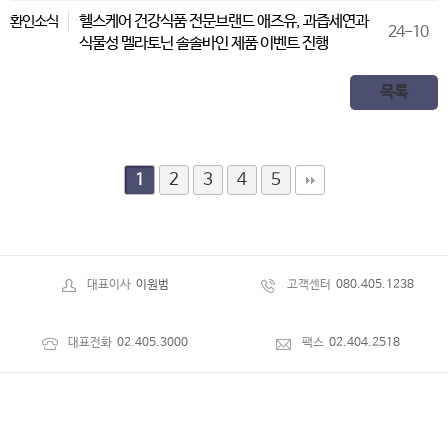
헬스케어 건강식품 전문브랜드 애즈유, 과즙세연과
환인소식
24-10
식물성 멜라토닌 솔솔바인 제품 이벤트 진행
목록
2
3
4
5
1
대표이사
이원범
고객센터
080.405.1238
대표전화
02.405.3000
팩스
02.404.2518