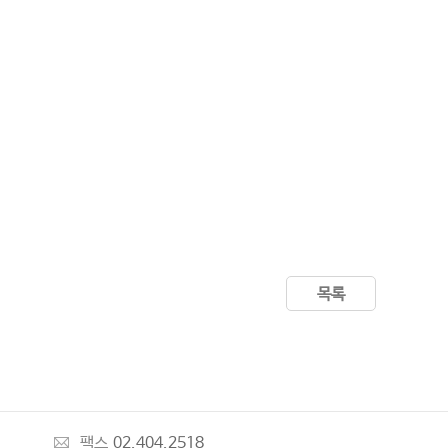
목록
팩스
02.404.2518