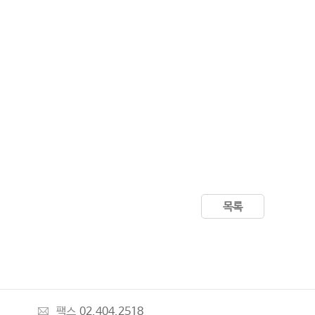
목록
팩스
02.404.2518