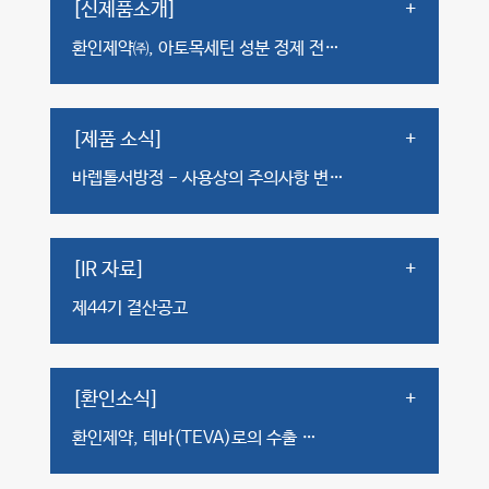
[신제품소개]
+
환인제약㈜, 아토목세틴 성분 정제 전…
[제품 소식]
+
바렙톨서방정 - 사용상의 주의사항 변…
[IR 자료]
+
제44기 결산공고
[환인소식]
+
환인제약, 테바(TEVA)로의 수출 …