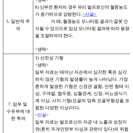
<생략
>
8)
신부전 환자의 경우 유리 발프로산의 혈중농도
가 증가하므로 감량한다
.
<
신설
>
5. 일반적
주
이 때
,
혈중농도 모니터링 결과가 잘못 인
의
식될 수 있으므로 임상 모니터링 결과에 따라 용량
을 조절하여야 한다
.
<생략>
3) 선천성 기형
<생략>
일부 자료는 태어난
자손에서 심각한 혹은 심각
하지 않은 기형의 발생률이 높게 나타났다. 가장
흔하게 발생한 기형은 신경관 결함, 안면 형태 이
상, 구개열, 협두증, 심혈관계, 신장, 비뇨생식기
계 이상, 사지 기형(요골의 양측 요골무형성을 포
7. 임부 및
함한 다양한 이상)이다.
수유부에 대
<신설>
한 투여
일부 자료는 발프로산의 자궁 내 노출과 성장지
연(흔히 두개안면부 이상과 관련이 있다)의 위험