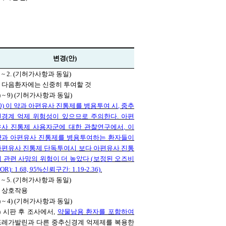
)
변경
(
안
)
 ~ 2. (
기허가사항과 동일
)
.
다음환자에는 신중히 투여할 것
 ~ 9) (
기허가사항과 동일
)
0)
이 약과 아편유사 진통제를 병용투여 시
,
중추
신경계 억제 위험성이 있으므로 주의한다
.
아편
유사 진통제 사용자군에 대한 관찰연구에서
,
이
약과 아편유사 진통제를 병용투여하는 환자들이
아편유사 진통제 단독투여시 보다 아편유사 진통
제 관련 사망의 위험이 더 높았다
(
보정된 오즈비
aOR): 1.68, 95%
신뢰구간
: 1.19-2.36).
 ~ 5. (
기허가사항과 동일
)
.
상호작용
 ~ 4) (
기허가사항과 동일
)
)
시판 후 조사에서
,
약물남용 환자를 포함하여
프레가발린과 다른 중추신경계 억제제를 복용한