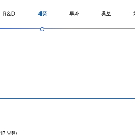
R&D
제품
투자
홍보
프레가발린)