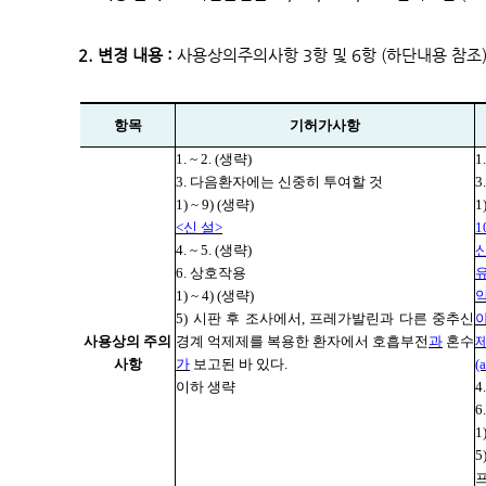
2. 변경 내용 :
사용상의주의사항 3항 및 6항 (하단내용 참조
항목
기허가사항
1. ~ 2. (
생략
)
1.
3.
다음환자에는 신중히 투여할 것
3
1) ~ 9) (
생략
)
1)
<
신 설
>
1
4. ~ 5. (
생략
)
6.
상호작용
1) ~ 4) (
생략
)
5)
시판 후 조사에서
,
프레가발린과 다른 중추신
사용상의 주의
경계 억제제를 복용한 환자에서 호흡부전
과
혼수
사항
가
보고된 바 있다
.
(
이하 생략
4.
6
1)
5