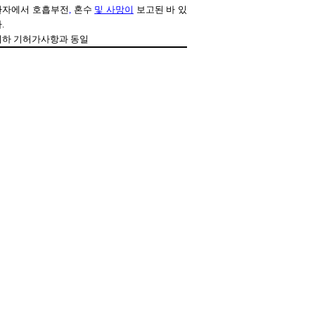
환자에서 호흡부전
,
혼수
및 사망이
보고된 바 있
다
.
이하 기허가사항과 동일