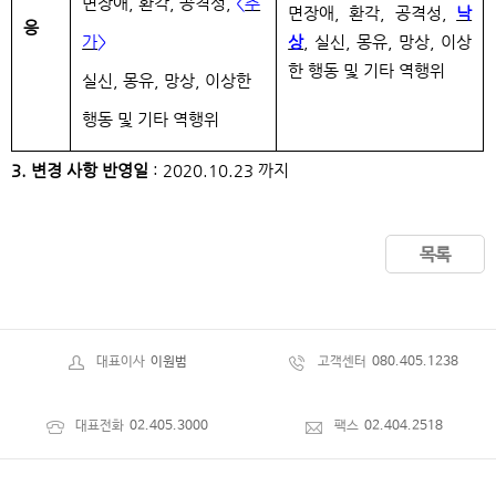
면장애, 환각, 공격성,
<
추
면장애, 환각, 공격성,
낙
응
가
>
상
, 실신, 몽유, 망상, 이상
한 행동 및 기타 역행위
실신, 몽유, 망상, 이상한
행동 및 기타 역행위
3. 변경 사항 반영일
: 2020.10.23 까지
목록
대표이사
이원범
고객센터
080.405.1238
대표전화
02.405.3000
팩스
02.404.2518