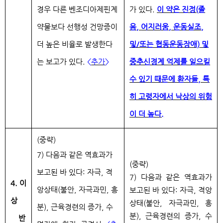
경우 다른 벤조디아제핀계
가 있다.
이 약은 진정(졸
약물보다 선행성 건망증이
음,
어지러움, 운동실조,
더 높은 비율로 발생한다
및/또는 협동운동장애)
및
는 보고가 있다.
<
추가
>
중추신경계 억제를 일으킬
수 있기 때문에 환자들, 특
히 고령자에서 낙상의 위험
이 더 높다.
(중략)
7) 다음과 같은 역효과가
(중략)
보고된 바 있다: 자극, 격
7)
다음과 같은 역효과가
4. 이
앙상태(불안, 자극과민, 흥
보고된 바 있다: 자극, 격앙
상
상태(불안, 자극과민, 흥
분), 근육경련의 증가, 수
분), 근육경련의 증가, 수
반