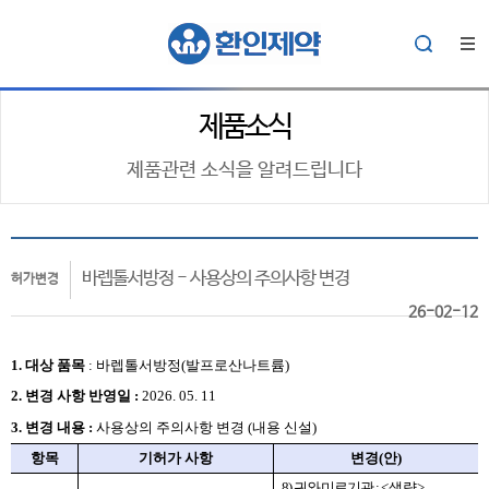
제품소식
제품관련 소식을 알려드립니다
바렙톨서방정 - 사용상의 주의사항 변경
허가변경
26-02-12
1. 대상
품목
:
바렙톨서방정(발프로산나트륨)
2.
변경 사항 반영일 :
2026. 05. 11
3. 변경 내용 :
사용상의 주의사항 변경 (내용 신설)
항목
기허가 사항
변경
(
안
)
8)
귀와 미로기관
:
<
생략
>