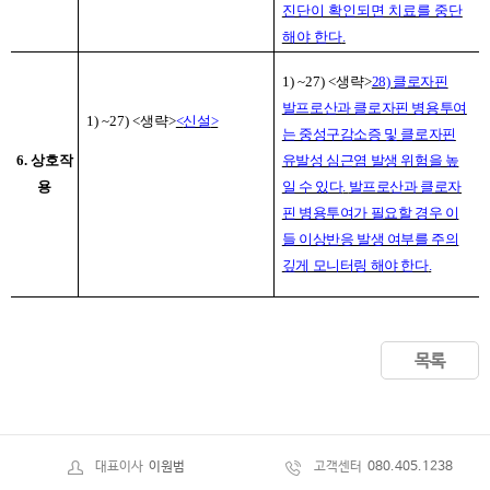
진단이 확인되면 치료를 중단
해야 한다
.
1) ~27) <
생략
>
28)
클로자핀
발프로산과 클로자핀 병용투여
1) ~27) <
생략
>
<
신설
>
는 중성구감소증 및 클로자핀
6.
상호작
유발성 심근염 발생 위험을 높
용
일 수 있다
.
발프로산과 클로자
핀 병용투여가 필요할 경우 이
들 이상반응 발생 여부를 주의
깊게 모니터링 해야 한다
.
목록
대표이사
이원범
고객센터
080.405.1238