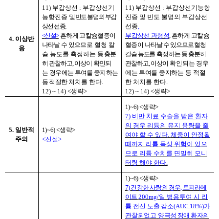
11)
부갑상선
:
부갑상선기
11)
부갑상선
:
부갑상선기능항
능항진증
및 빈도 불명의 부갑
진증 및 빈도 불명의 부갑상선
상선 선종
,
선종
,
<
신설
>
흔하게 고칼슘혈증이
부
갑상선 과형성
,
흔하게 고칼슘
4.
이상반
나타날 수 있으
므로 혈청 칼
혈증이
나타날 수 있으므로 혈청
응
슘 농도를 측정하는
등 충분
칼슘 농도를
측정하는 등 충분히
히 관찰하고
,
이상이 확인되
관찰하고
,
이상이
확인되는 경우
는
경우에는 투여를 중지하는
에는 투여를 중지하는
등 적절
등 적절한
처치를 한다
.
한 처치를 한다
.
12) ~ 14) <
생략
>
12) ~ 14) <
생략
>
1)~6) <
생략
>
7)
비만 치료 수술을 받은 환자
의 경우 리튬의 유지 용량을 줄
5.
일반적
1)~6) <
생략
>
여야 할 수 있다
.
체중이 안정될
주의
<
신설
>
때까지 리튬 독성 위험이 있으
므로 리튬 수치를 면밀히 모니
터링 해야 한다
.
1)~6) <
생략
>
7)
건강한 사람의 경우
,
토피라메
이트
200mg/
일 병용투여 시 리
튬 전신
노출 감소
(AUC 18%)
가
관찰되었고
양극성 장애 환자의