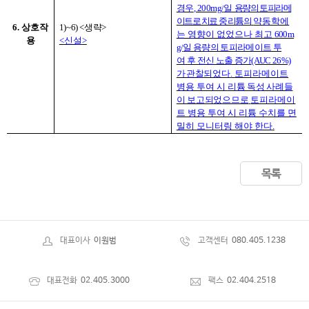
경우
, 200mg/
일
용량의 토피라메
이트로 치료 중 리튬의
약동학에
6.
상호작
1)~6) <
생략
>
는 영향이 없었으나 최고
600m
용
<
신설
>
g/
일 용량의 토피라메이트 투
여
후 전신 노출 증가
(AUC 26%)
가 관찰
되었다
.
토피라메이트
병용 투여 시
리튬 독성 사례들
이 보고되었으므로
토피라메이
트 병용 투여 시 리튬 수치를 면
밀히 모니터링 해야 한다
.
목록
대표이사
이원범
고객센터
080.405.1238
대표전화
02.405.3000
팩스
02.404.2518