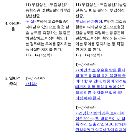
11)
부갑상선
:
부갑상선기
11)
부갑상선
:
부갑상선기능항
능항진증
및 빈도 불명의 부갑
진증 및 빈도 불명의 부갑상선
상선 선종
,
선종
,
<
신설
>
흔하게 고칼슘혈증이
부
갑상선 과형성
,
흔하게 고칼슘
4.
이상반
나타날 수 있으
므로 혈청 칼
혈증이
나타날 수 있으므로 혈청
응
슘 농도를 측정하는
등 충분
칼슘 농도를
측정하는 등 충분히
히 관찰하고
,
이상이 확인되
관찰하고
,
이상이
확인되는 경우
는
경우에는 투여를 중지하는
에는 투여를 중지하는
등 적절
등 적절한
처치를 한다
.
한 처치를 한다
.
12) ~ 14) <
생략
>
12) ~ 14) <
생략
>
1)~6) <
생략
>
7)
비만 치료 수술을 받은 환자
의 경우 리튬의 유지 용량을 줄
5.
일반적
1)~6) <
생략
>
여야 할 수 있다
.
체중이 안정될
주의
<
신설
>
때까지 리튬 독성 위험이 있으
므로 리튬 수치를 면밀히 모니
터링 해야 한다
.
1)~6) <
생략
>
7)
건강한 사람의 경우
,
토피라메
이트
200mg/
일 병용투여 시 리
튬 전신
노출 감소
(AUC 18%)
가
관찰되었고
양극성 장애 환자의