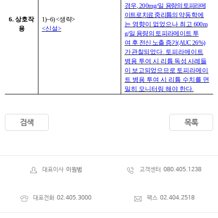
경우
, 200mg/
일
용량의 토피라메
이트로 치료 중 리튬의
약동학에
6.
상호작
1)~6) <
생략
>
는 영향이 없었으나 최고
600m
용
<
신설
>
g/
일 용량의 토피라메이트 투
여
후 전신 노출 증가
(AUC 26%)
가 관찰
되었다
.
토피라메이트
병용 투여 시
리튬 독성 사례들
이 보고되었으므로
토피라메이
트 병용 투여 시 리튬 수치를 면
밀히 모니터링 해야 한다
.
검색
목록
대표이사
이원범
고객센터
080.405.1238
대표전화
02.405.3000
팩스
02.404.2518