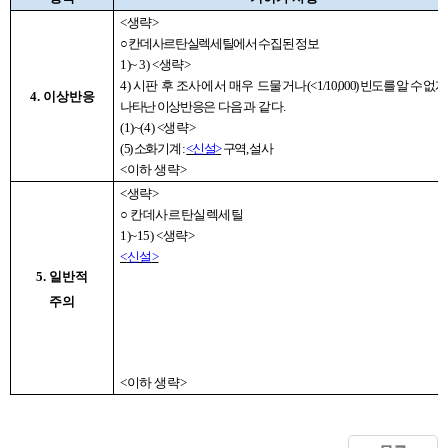
<
생략
>
○
칸데사르탄실렉세틸에서 수집된 정보
1)~ 3) <
생략
>
4)
시판 후 조사에서 매우 드물거나
(< 1/10,000)
빈도를 알 수 없게
4. 이상반응
나타난 이상반응은
다음과 같다
.
(1)~(4) <
생략
>
(
5)
소화기계
:
<
신설
>
구역
,
설사
<
이하 생략
>
<
생략
>
○
칸데사르탄실렉세틸
1)~15) <
생략
>
<
신설
>
5. 일반적
주의
<
이하 생략
>