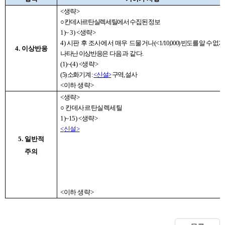
<
생략
>
○
칸데사르탄실렉세틸에서 수집된 정보
1)~ 3) <
생략
>
4)
시판 후 조사에서 매우 드물거나
(< 1/10,000)
빈도를 알 수 없게
4. 이상반응
나타난 이상반응은
다음과 같다
.
(1)~(4) <
생략
>
(
5)
소화기계
:
<
신설
>
구역
,
설사
<
이하 생략
>
<
생략
>
○
칸데사르탄실렉세틸
1)~15) <
생략
>
<
신설
>
5. 일반적
주의
<
이하 생략
>