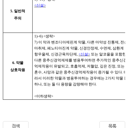
<
신설
>
5. 일반적
주의
1)~6) <
생략
>
7)
이 약과 벤조디아제핀계 약물
,
다른 마약성 진통제
,
전신
마취제
,
페노티아진계 약물
,
신경안정제
,
수면제
,
삼환계
항우울제
,
신경근육차단제
,
<
신설
>
또는 알코올을 포함한
다른 중추신경억제제를 병용투여하면 추가적인 중추신경
6. 약물
억제작용이 유발되고
,
호흡억제
,
저혈압
,
깊은 진정
,
또는
상호작용
혼수
,
사망과 같은 중추신경억제작용이 증가될 수 있다
.
따
라서 이러한 약물과 병용투여하는 경우에는
2
가지 약물 중
하나
,
또는 둘 다 용량을 감량해야 한다
.
<
이하생략
>
검색
목록