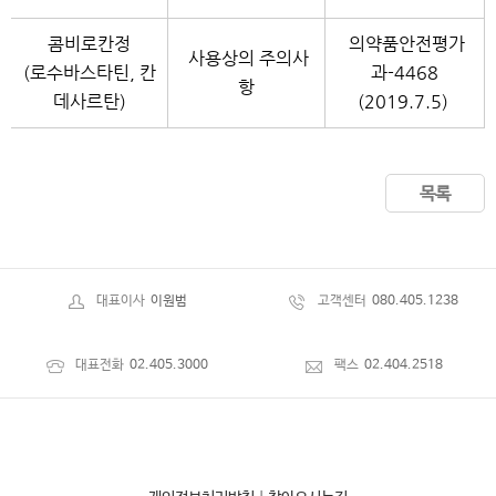
콤비로칸정
의약품안전평가
사용상의 주의사
(로수바스타틴, 칸
과-4468
항
데사르탄)
(2019.7.5)
목록
대표이사
이원범
고객센터
080.405.1238
대표전화
02.405.3000
팩스
02.404.2518