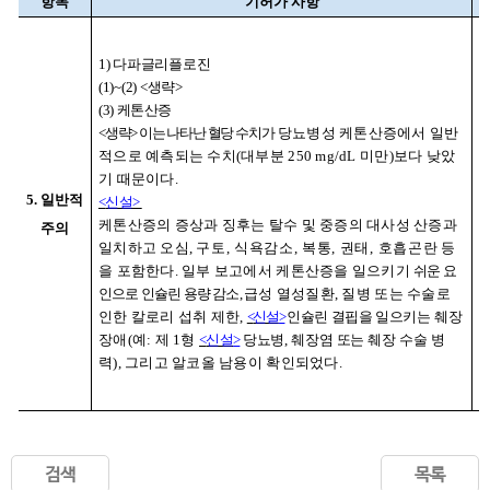
항목
기허가 사항
1
(1
1)
다파글리플로진
(
(1)~(2) <
생략
>
<
(3)
케톤산증
<
생략
>
이는 나타난 혈당 수치가
당뇨병성 케톤산증에서 일반
적으로 예측되는 수치
(
대부분
250 mg/dL
미만
)
보다 낮았
보
기 때문이다
.
간
5. 일반적
<
신설
>
여
케톤산증의 증상과 징후는 탈수 및 중증의 대사성 산증과
주의
일치하고 오심
,
구토
,
식욕감소
,
복통
,
권태
,
호흡곤란
등
을 포함한다
.
일부 보고에서 케톤산증을 일으키기
쉬운 요
인으로 인슐린 용량 감소
,
급성 열성질환
,
질병 또는 수술로
키
인한 칼로리 섭취 제한
,
<
신설
>
인슐린 결핍을 일으키는
췌장
장애
(
예
:
제
1
형
<
신설
>
당뇨병
,
췌장염 또는 췌장 수술
병
력
),
그리고 알코올 남용이 확인되었다
.
장
검색
목록