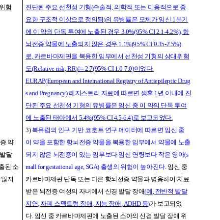
대위험
진단된
주요 선천성 기형
(
수술적
,
의학적 또는 미용적으로 중
요한 구조적 이상으로 정의됨
)
의
유병
률은
모체가 임신
1
분기
에 이 약의 단독 투여에 노출된 경우
3
.0
%(95% CI 2.1-4.2%),
항
뇌전증 약물에
노출되지 않은 경우
1.1%(95% CI 0.35-2.5%)
로
,
카르바마제핀을 복용한 임부에서 선천성 기형의
상대위험
도
(Relative risk, RR)
는
2.7(95% CI 1.
0
-7.0)
이
었다
.
EURAP(European and International Registry of Antiepileptic Drug
s and Pregnancy)
레지스트리 자료에 따르면 생후
1
년 이내에 진
단된
주요 선천성 기형의 유병률은 임신 중 이 약의 단독 투여
에 노출된 태아에서
5.4%(95% CI 4.5-6.4)
로 보고되었다
.
3)
북유럽의 인구 기반 코호트 연구 데이터에 따르면 임신 중
증 약
이 약을 포함한 항뇌전증 약물을 복용한 임부에서 약물에 노출
 발달
되지 않은 뇌전증이 있는 임부보다 임신 연령보다 작은 영아
(s
출된 소
mall for gestational age, SGA)
출생의 위험이 높아진다
.
임신 중
 않지
카르바마제핀 단독 또는 다른 항뇌전증 약물과 병용하여 치료
받은 뇌전증 여성의 자녀에서 신경 발달 장애
(
예
,
전반적 발달
지연
,
자폐 스펙트럼 장애
,
지능 장애
, ADHD
등
)
가 보고되었
다
.
임신 중 카르바마제핀에 노출된 소아의 신경 발달 장애 위