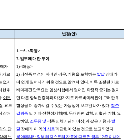
변경
(
안
)
1. ~ 6. <
좌동
>
7.
임부에 대한 투여
애가
1) <
좌동
>
된 카르
2)
뇌전증 여성의 자녀인 경우
,
기형을 포함하는
발달
장애가
는 없지
더 쉽게 일어나기 쉬운 것으로 알려져 있다
.
비록 조절된 카르
러한 위
바마제핀 단독요법 임상시험에서 얻어진 확정적 증거는 없지
다
.
이분
만 다른 항뇌전증약과 마찬가지로 카르바마제핀이 그러한 위
형
,
요도
험성을 더 증가시킬 수 있는 가능성이 보고된 바가 있다
.
척추
장
장애
갈림증
및 기타 선천성기형
(
예
,
두개안면 결함
,
심혈관 기형
,
요
도하열
,
소두증 및
각종 신체기관의 이상
)
과 같은 기형과
발
약의 단
달
장애가 이 약
의 사용
과 관련이 있는 것으로 보고되었다
.
약에 노
북아메리카 임부 레지스트리 자료에 따르면
생후
12
주 이내에