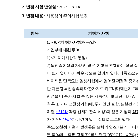
2.
변경 사항 반영일 :
2025. 08. 18.
3. 변경 내용 :
사용상의 주의사항 변경
항목
기허가 사항
1. ~ 6. <
기 허가사항과 동일
>
7.
임부에 대한 투여
1) <
기 허가사항과 동일
>
2)
뇌전증여성의 자녀인 경우
,
기형을 포함하는
성장
장
더 쉽게 일어나기 쉬운 것으로 알려져 있다
.
비록 조절
바마제핀 단독요법 임상시험에서 얻어진 확정적 증거
만 다른 항뇌전증약과 마찬가지로 카르바마제핀이 그
험성을 더 증가 시킬 수 있는 가능성이 보고된 바가 있
척추
및 기타 선천성기형
(
예
,
두개안면 결함
,
심혈관 기
하열
,
<신설>
각종 신체기관의 이상
)
과 같은 기형과
성
가 이 약
<신설
>
과 관련이 있는 것으로 보고되었다
.
주요 선천성 기형의 발생률은 모체가 임신
1
분기에 이 
독 투여에 노출된 경우
3%
를 보였고
(95% CI 2.1-4.2%),