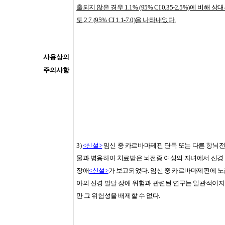
출되지 않은 경우
1.1% (95% CI 0.35-2.5%)
에 비해 상
도
2.7 (95% CI 1.1-7.0)
을 나타내었다
.
사용상의
주의사항
3)
<신설>
임신 중 카르바마제핀 단독 또는 다른 항뇌전
물과 병용하여 치료받은 뇌전증 여성의 자녀에서 신경
장애
<신설>
가 보고되었다
.
임신 중 카르바마제핀에 노
아의 신경 발달 장애 위험과 관련된 연구는 일관적이지
만 그 위험성을 배제할 수 없다
.