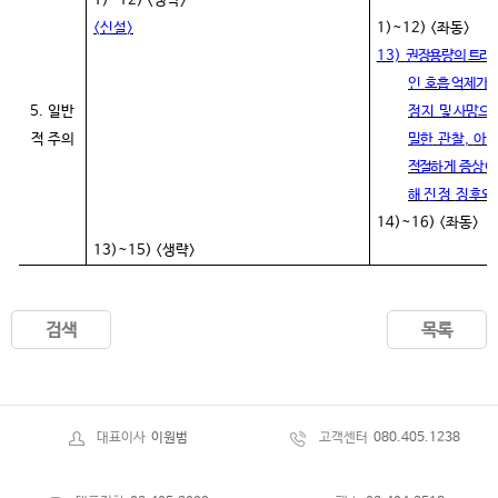
1)~12) <
생략
>
<
신설
>
1)~12) <
좌동
>
13)
권장용량의 트라
인
호흡 억제가
5.
일반
정지
및 사망으로
적 주의
밀한
관찰
,
아편
적절
하게 증상이
해
진정
징후와
14)~16) <
좌동
>
13)~15) <
생략
>
검색
목록
대표이사
이원범
고객센터
080.405.1238