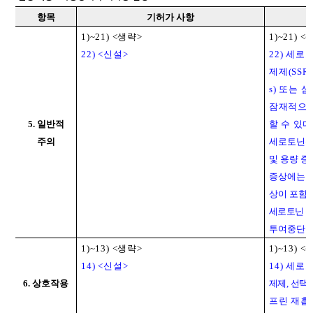
항목
기허가 사항
1)~21) <
생략
>
1)~21) <
22) <
신설
>
22)
세로토
제제
(SSRI
s)
또는 삼
잠재적으로
5.
일반적
할
수 있다
주의
세로토닌성
및 용량 증
증상에는 
상이 포함될
세로토닌 증
투여중단을
1)~13) <
생략
>
1)~13) <
14) <
신설
>
14)
세로토
6.
상호작용
제제
,
선택
프린 재흡