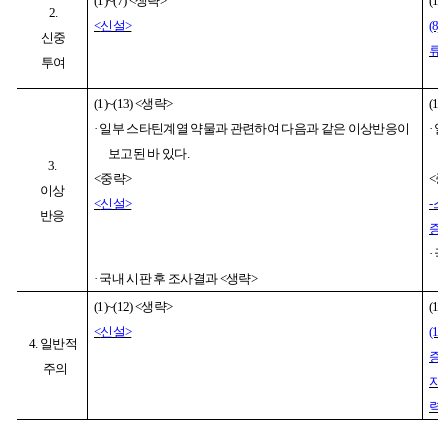
(1)~(7) <
생략
>
(1)~
2.
<
신설
>
(8)
신중
류
투여
(1)~(13) <
생략
>
(1)~
·
일부 스타틴계열 약물과 관련하여 다음과 같은 이상반응이
·
일
보고된 바 있다
.
3.
<
중략
>
<
중
이상
<
신설
>
-
스
반응
증
·
국
·
국내 시판 후 조사결과
<
생략
>
(1)~(12) <
생략
>
(1)~
<
신설
>
(13
4.
일반적
증
주의
자
력