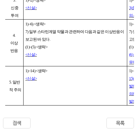
3.
1)~2) <
생략
>
1)~2)
신중
<
신설
>
3)
중
투여
의 
1)~6) <
생략
>
1)~6)
7)
일부 스타틴계열 약물과 관련하여 다음과 같은 이상반응이
7)
일
4.
보고된 바 있다
.
고된
이상
(1)~(5) <
생략
>
(1)~(
반응
<
신설
>
(6)
스
무력
1)~14) <
생략
>
1)~14
<
신설
>
15)
드
5.
일반
발하
적 주의
의해
발되
검색
목록