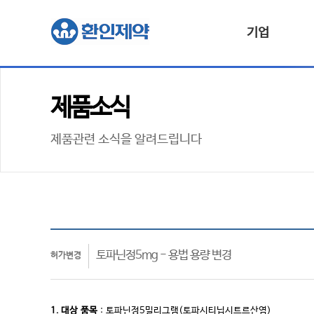
기업
제품소식
제품관련 소식을 알려드립니다
토파닌정5mg - 용법 용량 변경
허가변경
1. 대상
품목
:
토파닌정5밀리그램(토파시티닙시트르산염)