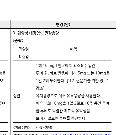
변경
(
안
)
3.
궤양성 대장염의 권장용량
<
중략
>
궤양성
이
약
대장염
1회 10 mg 1일 2회로 최소 8주 동안
mg을
투여 후, 치료 반응에 따라 5mg 또는 10mg을
보’
1일 2회 투여한다. [‘12. 전문가를 위한 정보’
참조]
성인
유지용량으로 최소 유효용량을 사용한다.
 투여
이 약 1회 10mg을 1일 2회로 16주 동안 투여
한 후에도 적절한 치료
적 유익성을
보이지 않으면 투여를 중단한다.
<이하
생략
>
<이하
생략
>