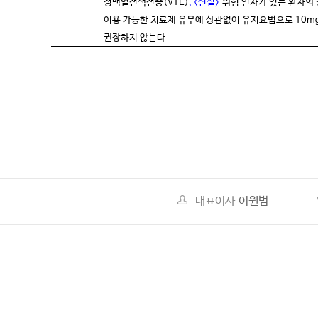
정맥혈전색전증(VTE)
, <신설>
위험 인자가 있는 환자의
이용 가능한 치료제 유무에 상관없이 유지요법으로 10m
권장하지 않는다.
대표이사
이원범