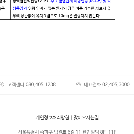
 경우
정맥혈전색전증(VTE)
, 주요 심혈관계 이상반응(MACE) 및 악
g은
성종양의
위험 인자가 있는 환자의 경우 이용 가능한 치료제 유
무에 상관없이 유지요법으로 10mg은 권장하지 않는다.
고객센터
080.405.1238
대표전화
02.405.3000
개인정보처리방침
|
찾아오시는길
서울특별시 송파구 법원로 6길 11 환인빌딩 8F-11F