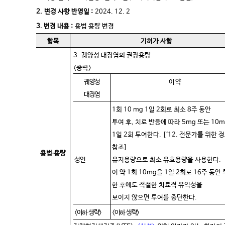
2.
변경 사항 반영일 :
2024. 12. 2
3. 변경 내용 :
용법 용량 변경
항목
기허가 사항
3.
궤양성 대장염의 권장용량
<
중략
>
궤양성
이
약
대장염
1회 10 mg 1일 2회로 최소 8주 동안
투여 후, 치료 반응에 따라 5mg 또는 10
1일 2회 투여한다. [‘12. 전문가를 위한 정
참조]
용법
∙
용량
성인
유지용량으로 최소 유효용량을 사용한다.
이 약 1회 10mg을 1일 2회로 16주 동안
한 후에도 적절한 치료
적 유익성을
보이지 않으면 투여를 중단한다.
<이하
생략
>
<이하
생략
>