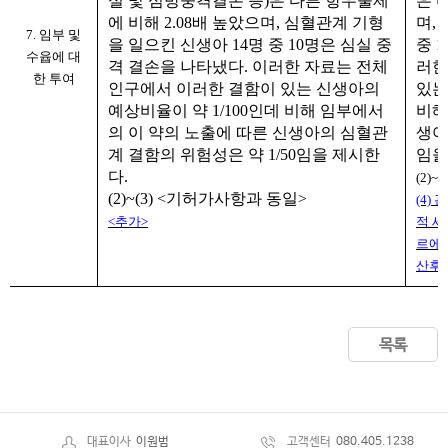
실 및 심방중격결손 등
)
은 다른 항우울제
은 
에 비해
2.08
배 높았으며
,
심혈관계 기형
며
,
7.
임부 및
을 일으킨 신생아
14
명 중
10
명은 심실 중
중
1
수윱에 대
격 결손을 나타냈다
.
이러한 자료는 전체
러한
한 투여
인구에서 이러한 결함이 있는 신생아의
있는
예상비율이 약
1/100
인데 비해 임부에서
비해
의 이 약의 노출에 따른 신생아의 심혈관
생아
계 결함의 위험성은 약
1/50
임을 제시한
임을
다
.
(2)~(3
(2)~(3) <
기허가사항과 동일
>
(4)
관
<추가>
적 
르에
산후
목록
대표이사
이원범
고객센터
080.405.1238