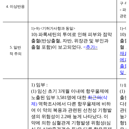
구 추
4. 이상반응
-
파록
관련 
1)~9) <
기허가사항과 동일
>
1)~9)
10)
파록세틴의 투여로 인해 피부와 점막
10)
출혈
(
반상출혈
,
자반
,
위장관 및 부인과
출혈
출혈 포함
)
이 보고되었다
.
<
추가>
혈 
5.
일반
재흡
적
주의
에피
출혈
및 
1)
임부
:
1)
임
(1)
임신 초기
3
개월 이내에 항우울제에
(1)
노출된 임부
3,581
명에 대한
최근의
(
삭
출된
제
)
역학조사에서 다른 항우울제에 비하
다른
여 이 약의 복용과 관련된 선천성 기형발
관련
생의 위험성이
2.2
배 높게 나타났다
.
이
높게
약에 의한 심혈관계 기형발생 위험성
(
심
형발