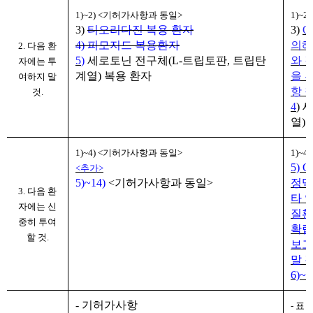
1)~2) <
기허가사항과 동일
>
1)~2)
3)
티오리다진 복용 환자
3)
Q
4)
피모지드 복용환자
의해
2.
다음 환
5
)
세로토닌 전구체
(L-
트립토판
,
트립탄
와 
자에는 투
계열
)
복용 환자
을 
여하지 말
항 
것
.
4
)
세
열
)
1)~4) <
기허가사항과 동일
>
1)~4)
5) 
<추가>
5
)~
14
)
<
기허가사항과 동일
>
정맥
3.
다음 환
타 
자에는 신
질환
중히 투여
확립
할 것
.
보고
말 
6)~1
- 기허가사항
- 표