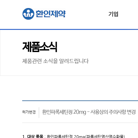
기업
제품소식
제품관련 소식을 알려드립니다
환인파록세틴정 20mg - 사용상의 주의사항 변경
허가변경
1. 대상
품목
: 환인파록세틴정 20
mg(파록세틴염산염수화물)