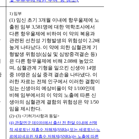
1)
임부
(1)
임신 초기
3
개월 이내에 항우울제에 노
출된 임부
3,581
명에 대한 역학조사에서
다른 항우울제에 비하여 이 약의 복용과
발
관련된 선천성 기형발생의 위험성이
2.2
배
높게 나타났다
.
이 약에 의한 심혈관계 기
형발생 위험성
(
심실 및 심방중격결손 등
)
제
은 다른 항우울제에 비해
2.08
배 높았으
며
,
심혈관계 기형을 일으킨 신생아
14
명
중
중
10
명은 심실 중격 결손을 나타냈다
.
이
체
러한 자료는 전체 인구에서 이러한 결함이
있는 신생아의 예상비율이 약
1/100
인데
비해 임부에서의 이 약의 노출에 따른 신
관
생아의 심혈관계 결함의 위험성은 약
1/50
임을 제시한다
.
(2)~(3) <
기허가사항과 동일
>
(4)
관찰연구 데이터에서 출산 전 한달 이내에 선택
적 세로토닌 재흡수 저해제
(SSRIs)
또는 세로토닌
-
노
르에피네프린 재흡수 저해제
(SNRIs)
는 노출에 따른