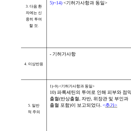
5
)~
14
)
<
기허가사항과 동일
>
3.
다음 환
자에는 신
중히 투여
할 것
.
- 기허가사항
4. 이상반응
1)~9) <
기허가사항과 동일
>
10)
파록세틴의 투여로 인해 피부와 점
출혈
(
반상출혈
,
자반
,
위장관 및 부인과
출혈 포함
)
이 보고되었다
.
<
추가>
5.
일반
적
주의