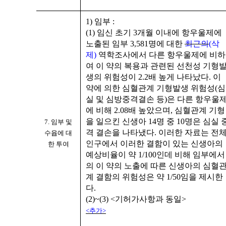
1)
임부
:
(1)
임신 초기
3
개월 이내에 항우울제에
노출된 임부
3,581
명에 대한
최근의
(
삭
제
)
역학조사에서 다른 항우울제에 비하
여 이 약의 복용과 관련된 선천성 기형
생의 위험성이
2.2
배 높게 나타났다
.
이
약에 의한 심혈관계 기형발생 위험성
(
심
실 및 심방중격결손 등
)
은 다른 항우울
에 비해
2.08
배 높았으며
,
심혈관계 기형
을 일으킨 신생아
14
명 중
10
명은 심실 
7.
임부 및
격 결손을 나타냈다
.
이러한 자료는 전
수윱에 대
인구에서 이러한 결함이 있는 신생아의
한 투여
예상비율이 약
1/100
인데 비해 임부에서
의 이 약의 노출에 따른 신생아의 심혈
계 결함의 위험성은 약
1/50
임을 제시한
다
.
(2)~(3) <
기허가사항과 동일
>
<추가>