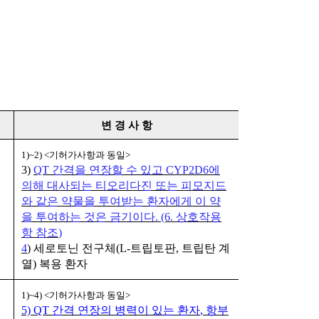
변 경 사 항
1)~2) <
기허가사항과 동일
>
3)
QT
간격을 연장할 수 있고
CYP2D6
에
의해 대사되는 티오리다진 또는 피모지드
와 같은 약물을 투여받는 환자에게 이 약
을 투여하는 것은 금기이다
. (6.
상호작용
항 참조
)
4
)
세로토닌 전구체
(L-
트립토판
,
트립탄 계
열
)
복용 환자
1)~4) <
기허가사항과 동일
>
5) QT
간격 연장의 병력이 있는 환자
,
항부