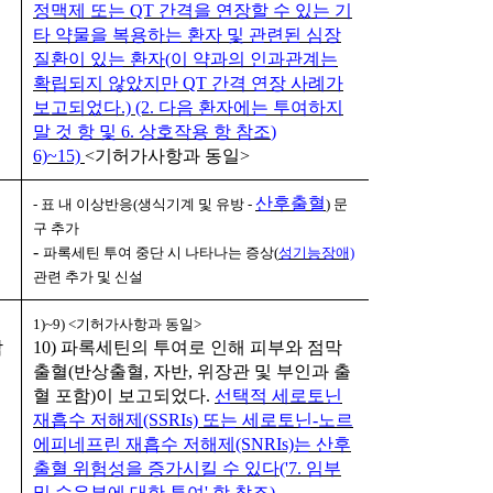
정맥제 또는
QT
간격을 연장할 수 있는 기
타 약물을 복용하는 환자 및 관련된 심장
질환이 있는 환자
(
이 약과의 인과관계는
확립되지 않았지만
QT
간격 연장 사례가
보고되었다
.) (2.
다음 환자에는 투여하지
말 것 항 및
6.
상호작용 항 참조
)
6)~15)
<
기허가사항과 동일
>
산후출혈
- 표 내 이상반응(
생식기계 및 유방 -
) 문
구 추가
-
파록세틴 투여 중단 시 나타나는 증상(
성기능장애)
관련 추가 및 신설
1)~9) <
기허가사항과 동일
>
막
10)
파록세틴의 투여로 인해 피부와 점막
출혈
(
반상출혈
,
자반
,
위장관 및 부인과 출
혈 포함
)
이 보고되었다
.
선택적 세로토닌
재흡수 저해제
(SSRIs)
또는 세로토닌
-
노르
에피네프린 재흡수 저해제
(SNRIs)
는 산후
출혈 위험성을 증가시킬 수 있다
('7.
임부
및 수유부에 대한 투여
'
항 참조
).