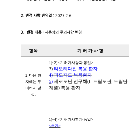
2. 변경 사항 반영일 :
2023.2.6.
3. 변경 내용 :
사용상의 주의사항 변경
항목
기 허 가 사 항
1)~2) <
기허가사항과 동일
>
3)
티오리다진 복용 환자
4)
피모지드 복용환자
2.
다음 환
5
)
세로토닌 전구체
(L-
트립토판
,
트립탄
자에는 투
계열
)
복용 환자
여하지 말
것
.
1)~4) <
기허가사항과 동일
>
<추가>