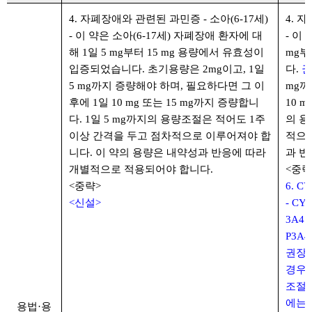
4. 자폐장애와 관련된 과민증 - 소아(6-17세)
4. 
- 이 약은 소아(6-17세) 자폐장애 환자에 대
- 이
해 1일 5 mg부터 15 mg 용량에서 유효성이
mg부
입증되었습니다. 초기용량은 2mg이고, 1일
다.
권
5 mg까지 증량해야 하며, 필요하다면 그 이
mg까
후에 1일 10 mg 또는 15 mg까지 증량합니
10 
다. 1일 5 mg까지의 용량조절은 적어도 1주
의 용
이상 간격을 두고 점차적으로 이루어져야 합
적으로
니다. 이 약의 용량은 내약성과 반응에 따라
과 반
개별적으로 적용되어야 합니다.
<중략
<중략>
6. 
<신설>
- CY
3A4
P3A
권장됩
경우
조절하
에는 
용법·용