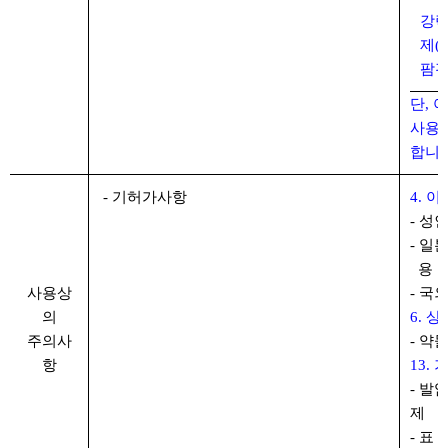
강력
제(
팜핀
단,
사용
합니다
- 기허가사
항
4. 
- 성
- 일
용
및
사용상
- 국
의
6. 
주의사
-
약물
항
13. 
- 발
제
- 표