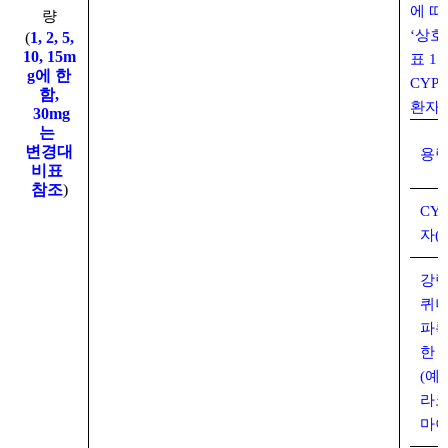
에 따
량
‘상호
(
1, 2, 5,
10, 15m
표 1
g에
한
CYP
함,
환자의
30mg
는
변경대
용량
비표
참조
)
CY
자(
강력
퀴니
파록
한 
(예
라코
마이