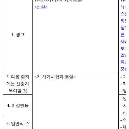
1) ~ 2) <기 허가사항과 동일>
1) 
<
신설
>
3)
스존
되었
성표
1. 경고
른 
사례
보고
알리
독성
중단
3. 다음 환자
<기 허가사항과 동일>
- 
에는 신중히
- 
투여할 것
- 
- 
4. 이상반응
- 
신장
- 
5. 일반적 주
- 