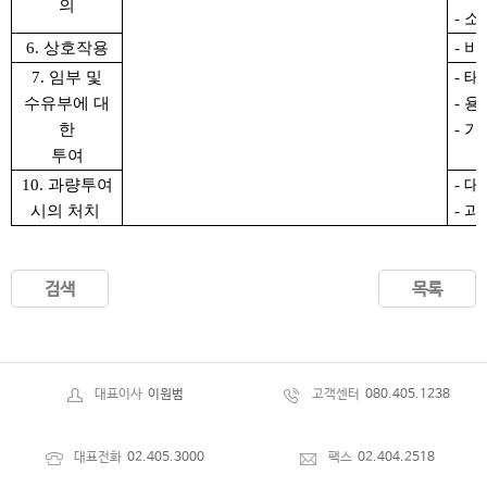
의
- 
6. 상호작용
- 
7.
임부 및
- 
수유부에 대
- 
한
- 
투여
10.
과량투여
- 
시의 처치
-
과
검색
목록
대표이사
이원범
고객센터
080.405.1238
대표전화
02.405.3000
팩스
02.404.2518