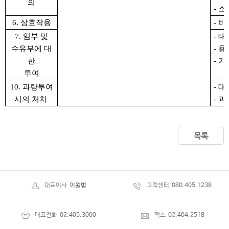
의
- 
6. 상호작용
- 
7.
임부 및
- 
수유부에 대
- 
한
- 
투여
10.
과량투여
- 
시의 처치
-
과
목록
대표이사
이원범
고객센터
080.405.1238
대표전화
02.405.3000
팩스
02.404.2518