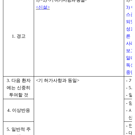
1) ~ 2) <기 허가사항과 동일>
1) 
<
신설
>
3)
스존
되었
성표
1. 경고
른 
사례
보고
알리
독성
중단
3. 다음 환자
<기 허가사항과 동일>
- 
에는 신중히
- 
투여할 것
- 
- 
4. 이상반응
- 
신장
- 
5. 일반적 주
- 