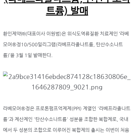
트륨) 발매
환인제약㈜(대표이사 이원범)은 위식도역류질환 치료제인 ‘라베
모어®정10/500밀리그램(라베프라졸나트륨, 탄산수소나트
륨)’을 3월 1일 발매한다.
라베모어®정은 프로톤펌프억제제(PPI) 계열인 '라베프라졸나트
륨'과 제산제인 '탄산수소나트륨' 성분을 조합한 복합제로, 국내
에서 두 성분의 조합으로 이루어진 복합제의 출시는 이번이 처음